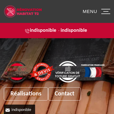
MENU
indisponible
indisponible
-
Réalisations
Contact
indisponible