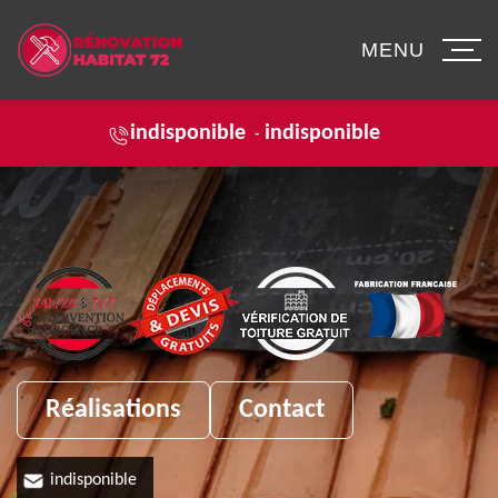
MENU
indisponible
indisponible
-
Réalisations
Contact
indisponible