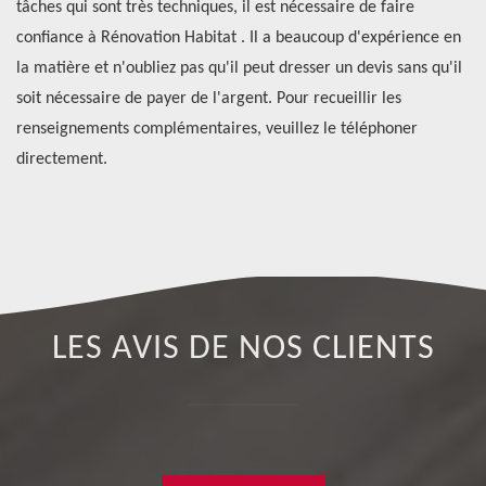
tâches qui sont très techniques, il est nécessaire de faire
fa
up
confiance à Rénovation Habitat . Il a beaucoup d'expérience en
ré
vis
la matière et n'oubliez pas qu'il peut dresser un devis sans qu'il
te
soit nécessaire de payer de l'argent. Pour recueillir les
en
renseignements complémentaires, veuillez le téléphoner
vo
directement.
éq
co
LES AVIS DE NOS CLIENTS