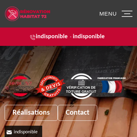
MENU
indisponible
indisponible
-
Réalisations
Contact
indisponible