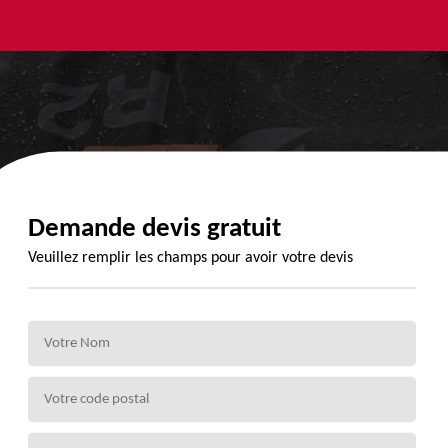
yage et
Urgence
Habillage
ment de
fuite de
planche de
de 72
toiture 72
rive 72
Demande devis gratuit
Veuillez remplir les champs pour avoir votre devis