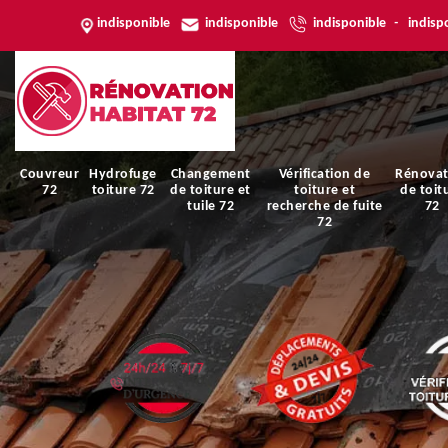
indisponible
indisponible
indisponible
-
indisp
Couvreur
Hydrofuge
Changement
Vérification de
Rénovat
72
toiture 72
de toiture et
toiture et
de toit
tuile 72
recherche de fuite
72
72