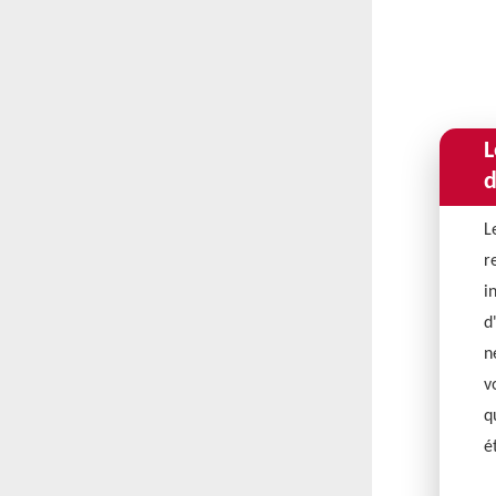
L
d
L
r
i
d
n
v
q
é