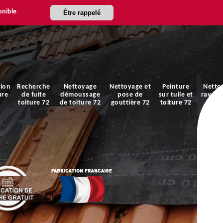
onible
Être rappelé
ion
Recherche
Nettoyage
Nettoyage et
Peinture
Netto
ure
de fuite
démoussage
pose de
sur tuile et
ravale
toiture 72
de toiture 72
gouttière 72
toiture 72
faça