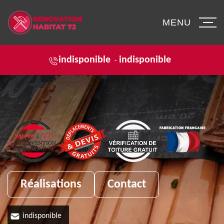
MENU
indisponible
indisponible
-
Réalisations
Contact
indisponible