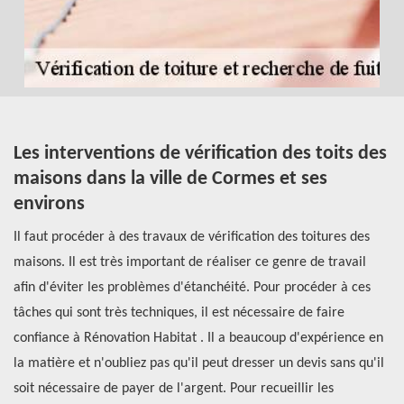
Les interventions de vérification des toits des
L
maisons dans la ville de Cormes et ses
m
environs
e
Il faut procéder à des travaux de vérification des toitures des
Le
nt
maisons. Il est très important de réaliser ce genre de travail
au
afin d'éviter les problèmes d'étanchéité. Pour procéder à ces
Po
tâches qui sont très techniques, il est nécessaire de faire
co
confiance à Rénovation Habitat . Il a beaucoup d'expérience en
de
ls
la matière et n'oubliez pas qu'il peut dresser un devis sans qu'il
éq
soit nécessaire de payer de l'argent. Pour recueillir les
pl