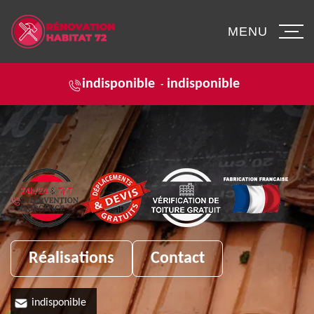
MENU
indisponible
indisponible
-
Réalisations
Contact
indisponible