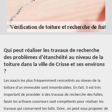
Qui peut réaliser les travaux de recherche
L
des problèmes d'étanchéité au niveau de la
R
toiture dans la ville de Crisse et ses environs
d
?
d
t
Les soucis les plus fréquemment rencontrés au niveau de la
Le
toiture d'un immeuble sont innombrables. En fait, il est très
d'
important de procéder à des travaux de recherche des fuites.
en
ns
Seuls les artisans couvreurs sont compétents pour réaliser les
de
at
travaux qui concernent les toits. Donc, on peut vous proposer de
ut