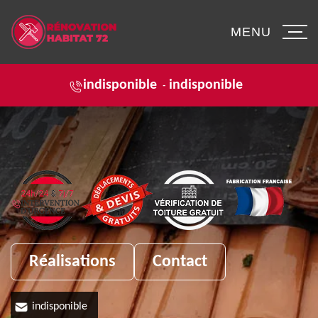
MENU
indisponible
indisponible
-
Réalisations
Contact
indisponible