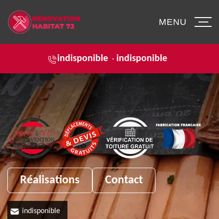
MENU
indisponible
indisponible
-
Réalisations
Contact
indisponible