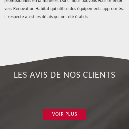
ur
professionnels en la matière. Donc, nous pouvons vous orienter
in
vers Rénovation Habitat qui utilise des équipements appropriés.
Do
Il respecte aussi les délais qui ont été établis.
Ha
de
di
LES AVIS DE NOS CLIENTS
VOIR PLUS