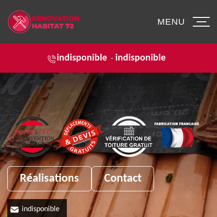
MENU
indisponible
indisponible
-
Réalisations
Contact
indisponible