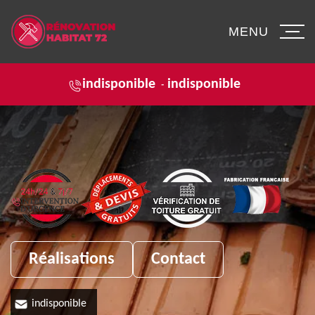
MENU
indisponible
indisponible
-
Réalisations
Contact
indisponible