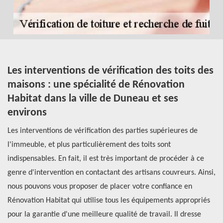
Les interventions de vérification des toits des
Q
maisons : une spécialité de Rénovation
v
Habitat dans la ville de Duneau et ses
d
environs
st
Le
Les interventions de vérification des parties supérieures de
fa
l'immeuble, et plus particulièrement des toits sont
ré
er
indispensables. En fait, il est très important de procéder à ce
pr
s
genre d'intervention en contactant des artisans couvreurs. Ainsi,
au
nous pouvons vous proposer de placer votre confiance en
ce
si
Rénovation Habitat qui utilise tous les équipements appropriés
co
pour la garantie d'une meilleure qualité de travail. Il dresse
Po