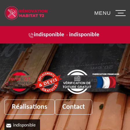
MENU
indisponible
indisponible
-
Réalisations
Contact
indisponible