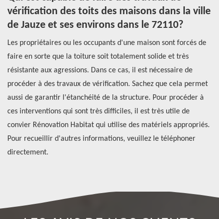
ns
vérification des toits des maisons dans la ville
l
de Jauze et ses environs dans le 72110?
Le
st
Les propriétaires ou les occupants d'une maison sont forcés de
mu
faire en sorte que la toiture soit totalement solide et très
ce
résistante aux agressions. Dans ce cas, il est nécessaire de
po
er
procéder à des travaux de vérification. Sachez que cela permet
ce
s
aussi de garantir l'étanchéité de la structure. Pour procéder à
le
ces interventions qui sont très difficiles, il est très utile de
Do
si
convier Rénovation Habitat qui utilise des matériels appropriés.
Ré
Pour recueillir d'autres informations, veuillez le téléphoner
et
directement.
e