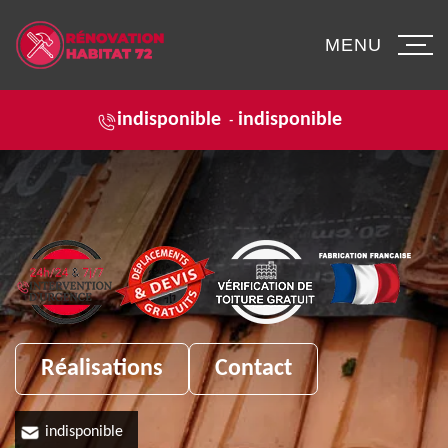
MENU
indisponible
indisponible
-
Réalisations
Contact
indisponible