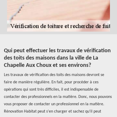
n
Qui peut effectuer les travaux de vérification
L
des toits des maisons dans la ville de La
m
Chapelle Aux Choux et ses environs?
H
C
Les travaux de vérification des toits des maisons devront se
faire de manière régulière. En fait, pour procéder à ces
Le
opérations qui sont très difficiles, il est indispensable de
l'
e
contacter des professionnels en la matière. Donc, nous pouvons
in
ont
vous proposer de contacter un professionnel en la matière.
ge
Rénovation Habitat peut s'en charger et sachez qu'il peut
no