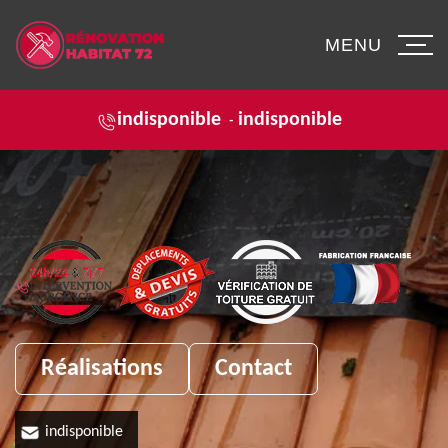
MENU
indisponible
indisponible
-
Réalisations
Contact
indisponible