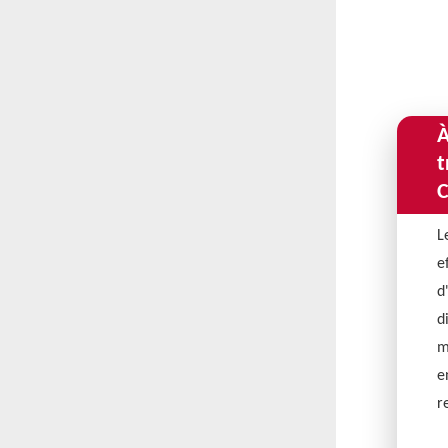
À
t
C
L
e
d
d
m
e
r