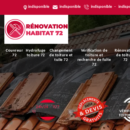
indisponible
indisponible
indisponible
-
indisp
Couvreur
Hydrofuge
Changement
Vérification de
Rénovat
72
toiture 72
de toiture et
toiture et
de toit
tuile 72
recherche de fuite
72
72