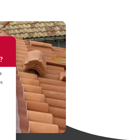
?
s
es