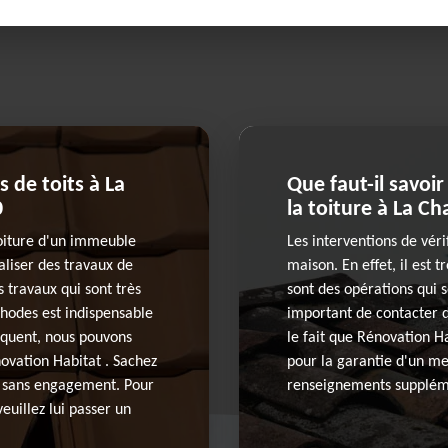
 de toits à La
Que faut-il savoir
0
la toiture à La C
toiture d'un immeuble
Les interventions de vérif
éaliser des travaux de
maison. En effet, il est t
s travaux qui sont très
sont des opérations qui s
hodes est indispensable
important de contacter d
équent, nous pouvons
le fait que Rénovation H
novation Habitat . Sachez
pour la garantie d'un mei
et sans engagement. Pour
renseignements supplémen
euillez lui passer un