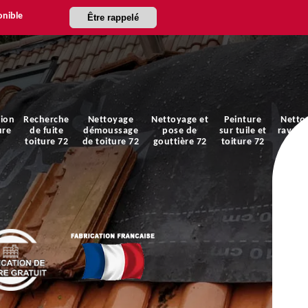
onible
Être rappelé
ion
Recherche
Nettoyage
Nettoyage et
Peinture
Netto
ure
de fuite
démoussage
pose de
sur tuile et
ravale
toiture 72
de toiture 72
gouttière 72
toiture 72
faça