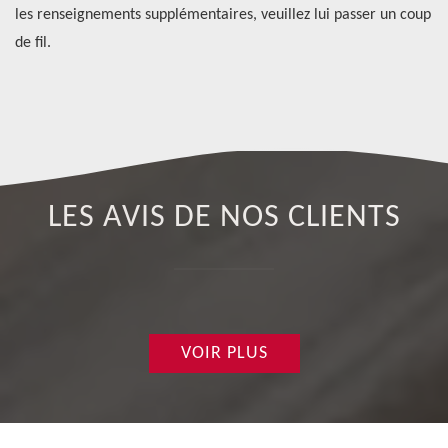
de
les renseignements supplémentaires, veuillez lui passer un coup
vo
nt
de fil.
éq
co
LES AVIS DE NOS CLIENTS
VOIR PLUS