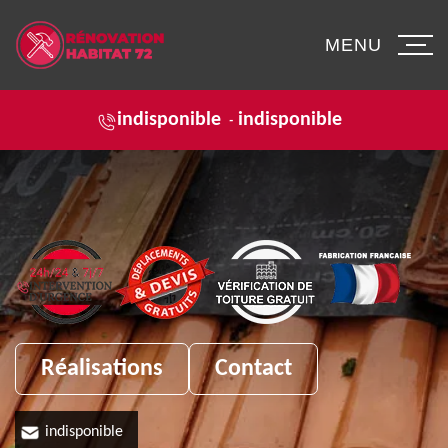
MENU
indisponible
indisponible
-
Réalisations
Contact
indisponible