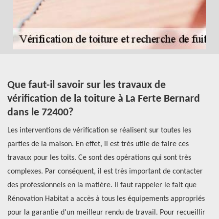
t
Que faut-il savoir sur les travaux de
R
vérification de la toiture à La Ferte Bernard
p
dans le 72400?
t
F
Les interventions de vérification se réalisent sur toutes les
ire
parties de la maison. En effet, il est très utile de faire ces
Le
e.
travaux pour les toits. Ce sont des opérations qui sont très
co
complexes. Par conséquent, il est très important de contacter
fa
r
des professionnels en la matière. Il faut rappeler le fait que
ré
Rénovation Habitat a accès à tous les équipements appropriés
te
pour la garantie d'un meilleur rendu de travail. Pour recueillir
en