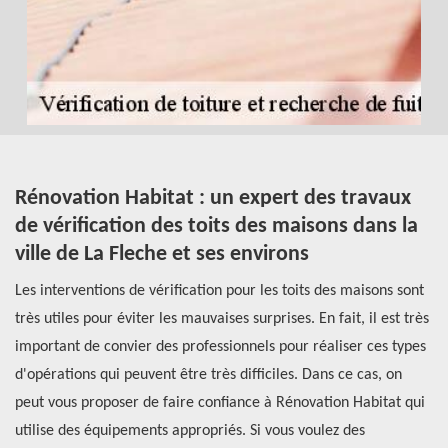
Rénovation Habitat : un expert des travaux
Q
le
de vérification des toits des maisons dans la
d
ville de La Fleche et ses environs
F
7
e
Les interventions de vérification pour les toits des maisons sont
très utiles pour éviter les mauvaises surprises. En fait, il est très
Av
important de convier des professionnels pour réaliser ces types
tr
et
d'opérations qui peuvent être très difficiles. Dans ce cas, on
im
peut vous proposer de faire confiance à Rénovation Habitat qui
la
utilise des équipements appropriés. Si vous voulez des
tr