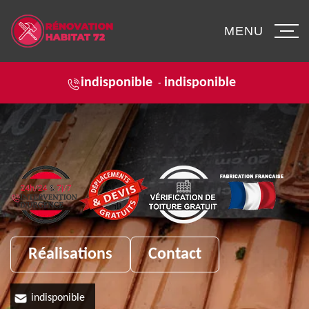
MENU
indisponible
indisponible
-
Réalisations
Contact
indisponible