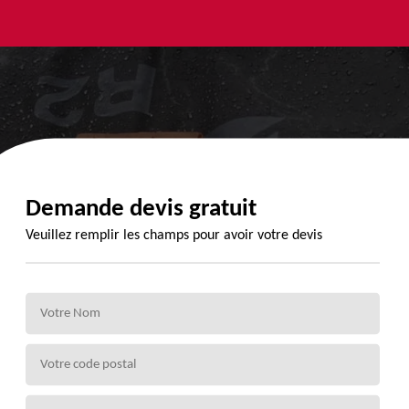
yage et
Urgence
Habillage
ment de
fuite de
planche de
de 72
toiture 72
rive 72
Demande devis gratuit
Veuillez remplir les champs pour avoir votre devis