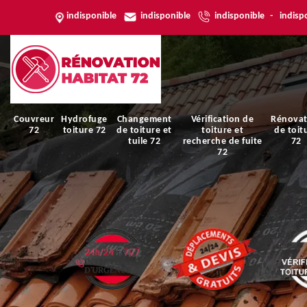
indisponible
indisponible
indisponible
-
indisp
Couvreur
Hydrofuge
Changement
Vérification de
Rénovat
72
toiture 72
de toiture et
toiture et
de toit
tuile 72
recherche de fuite
72
72