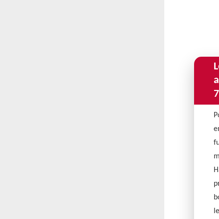
L
a
7
P
e
f
m
H
p
b
l