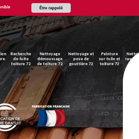
onible
Être rappelé
ion
Recherche
Nettoyage
Nettoyage et
Peinture
Netto
ure
de fuite
démoussage
pose de
sur tuile et
ravale
toiture 72
de toiture 72
gouttière 72
toiture 72
faça