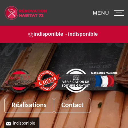
MENU
indisponible
indisponible
-
Réalisations
Contact
indisponible