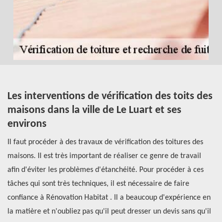
t
Les interventions de vérification des toits des
Q
maisons dans la ville de Le Luart et ses
d
environs
e
Il faut procéder à des travaux de vérification des toitures des
Le
ire
maisons. Il est très important de réaliser ce genre de travail
fa
e.
afin d'éviter les problèmes d'étanchéité. Pour procéder à ces
op
tâches qui sont très techniques, il est nécessaire de faire
co
r
confiance à Rénovation Habitat . Il a beaucoup d'expérience en
vo
la matière et n'oubliez pas qu'il peut dresser un devis sans qu'il
Ré