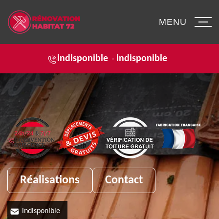
MENU
indisponible
indisponible
-
Réalisations
Contact
indisponible