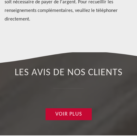
soit nécessaire de payer de l'argent. Pour recueillir les
pr
de
renseignements complémentaires, veuillez le téléphoner
re
nt
directement.
té
LES AVIS DE NOS CLIENTS
VOIR PLUS