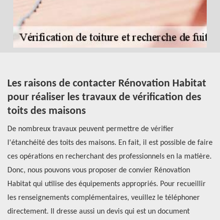
Les raisons de contacter Rénovation Habitat
L
pour réaliser les travaux de vérification des
m
toits des maisons
e
st
De nombreux travaux peuvent permettre de vérifier
Le
l'étanchéité des toits des maisons. En fait, il est possible de faire
la
ces opérations en recherchant des professionnels en la matière.
ce
er
Donc, nous pouvons vous proposer de convier Rénovation
pr
s
Habitat qui utilise des équipements appropriés. Pour recueillir
tr
les renseignements complémentaires, veuillez le téléphoner
en
si
directement. Il dresse aussi un devis qui est un document
vo