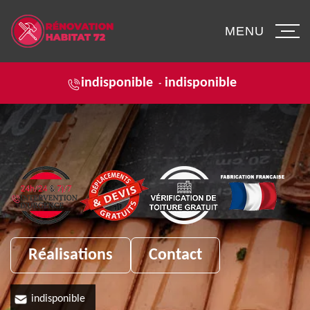
MENU
indisponible
indisponible
-
Réalisations
Contact
indisponible