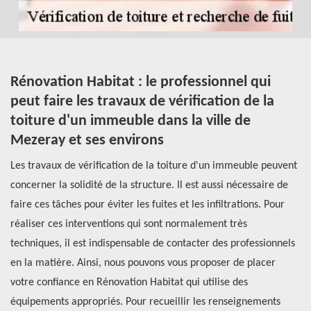
Rénovation Habitat : le professionnel qui
L
peut faire les travaux de vérification de la
m
toiture d'un immeuble dans la ville de
e
Mezeray et ses environs
Le
Les travaux de vérification de la toiture d'un immeuble peuvent
la
à
concerner la solidité de la structure. Il est aussi nécessaire de
ce
r
faire ces tâches pour éviter les fuites et les infiltrations. Pour
pr
réaliser ces interventions qui sont normalement très
tr
 en
techniques, il est indispensable de contacter des professionnels
en
e
en la matière. Ainsi, nous pouvons vous proposer de placer
vo
votre confiance en Rénovation Habitat qui utilise des
ap
équipements appropriés. Pour recueillir les renseignements