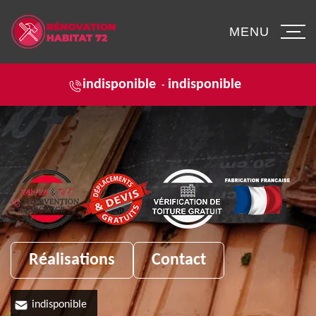
MENU
indisponible
indisponible
-
Réalisations
Contact
indisponible