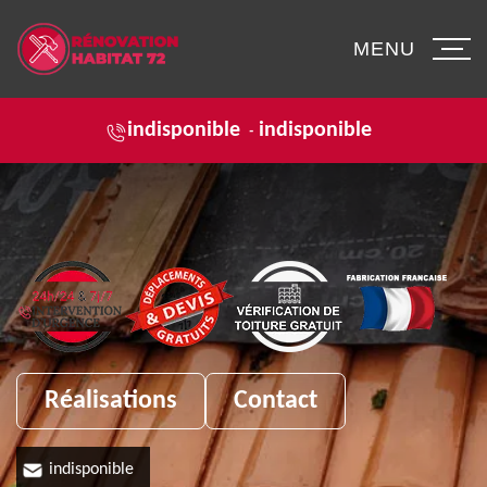
MENU
indisponible
indisponible
-
Réalisations
Contact
indisponible