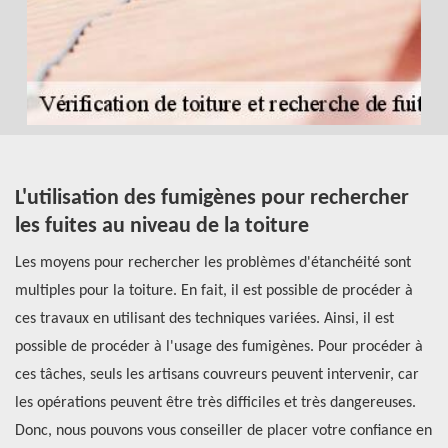
L'utilisation des fumigènes pour rechercher
T
les fuites au niveau de la toiture
t
E
Les moyens pour rechercher les problèmes d'étanchéité sont
té
multiples pour la toiture. En fait, il est possible de procéder à
Le
ces travaux en utilisant des techniques variées. Ainsi, il est
pa
possible de procéder à l'usage des fumigènes. Pour procéder à
vé
ces tâches, seuls les artisans couvreurs peuvent intervenir, car
co
les opérations peuvent être très difficiles et très dangereuses.
pr
at
Donc, nous pouvons vous conseiller de placer votre confiance en
éq