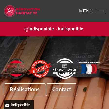
MENU
indisponible
indisponible
-
Réalisations
Contact
indisponible