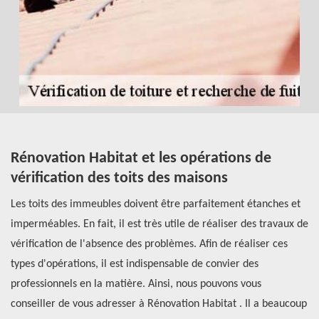
es
Rénovation Habitat et les opérations de
L
vérification des toits des maisons
i
l
Les toits des immeubles doivent être parfaitement étanches et
imperméables. En fait, il est très utile de réaliser des travaux de
Le
vérification de l'absence des problèmes. Afin de réaliser ces
mu
types d'opérations, il est indispensable de convier des
op
professionnels en la matière. Ainsi, nous pouvons vous
da
en
conseiller de vous adresser à Rénovation Habitat . Il a beaucoup
po