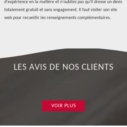
il
d'expérience en la matière et n'oubliez pas qu'il dresse un devis
vo
totalement gratuit et sans engagement. Il faut visiter son site
éq
web pour recueillir les renseignements complémentaires.
de
té
LES AVIS DE NOS CLIENTS
VOIR PLUS