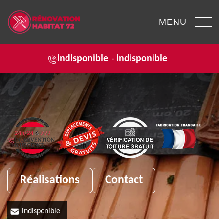
MENU
indisponible
indisponible
-
Réalisations
Contact
indisponible