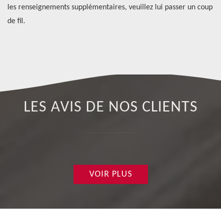
de
les renseignements supplémentaires, veuillez lui passer un coup
vo
nt
de fil.
éq
co
LES AVIS DE NOS CLIENTS
VOIR PLUS