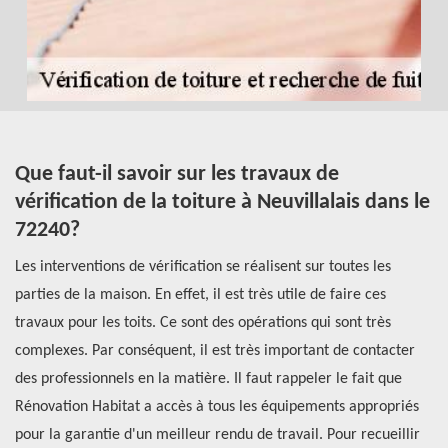
t
Que faut-il savoir sur les travaux de
R
vérification de la toiture à Neuvillalais dans le
p
72240?
t
N
Les interventions de vérification se réalisent sur toutes les
ire
parties de la maison. En effet, il est très utile de faire ces
Le
e.
travaux pour les toits. Ce sont des opérations qui sont très
co
complexes. Par conséquent, il est très important de contacter
fa
r
des professionnels en la matière. Il faut rappeler le fait que
ré
Rénovation Habitat a accès à tous les équipements appropriés
te
pour la garantie d'un meilleur rendu de travail. Pour recueillir
en